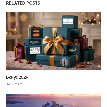
k
t
t
a
h
RELATED POSTS
e
s
i
a
r
A
l
r
p
e
p
Бонус 2026
04.08.2026