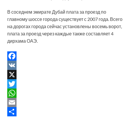
В соседнем эмирате Дубай плата за проезд по
главному шоссе города существует с 2007 года. Всего
на дорогах города сейчас установлены восемь ворот,
плата за проезд через каждые также составляет 4
дирхама ОАЭ.
F
a
V
c
K
X
e
T
b
w
W
o
i
h
E
o
t
a
m
S