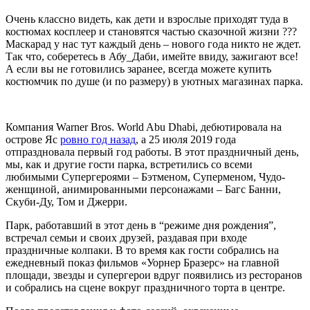
Очень классно видеть, как дети и взрослые приходят туда в
костюмах косплеер и становятся частью сказочной жизни ???
Маскарад у нас тут каждый день – нового года никто не ждет.
Так что, соберетесь в Абу_Даби, имейте ввиду, зажигают все!
А если вы не готовились заранее, всегда можете купить
костюмчик по душе (и по размеру) в уютных магазинах парка.
Компания Warner Bros. World Abu Dhabi, дебютировала на
острове Яс
ровно год назад
, а 25 июля 2019 года
отпраздновала первый год работы. В этот праздничный день,
мы, как и другие гости парка, встретились со всеми
любимыми Супергероями – Бэтменом, Суперменом, Чудо-
женщиной, анимированными персонажами – Багс Банни,
Скуби-Ду, Том и Джерри.
Парк, работавший в этот день в “режиме дня рождения”,
встречал семьи и своих друзей, раздавая при входе
праздничные колпаки. В то время как гости собрались на
ежедневный показ фильмов «Уорнер Бразерс» на главной
площади, звезды и супергерои вдруг появились из ресторанов
и собрались на сцене вокруг праздничного торта в центре.