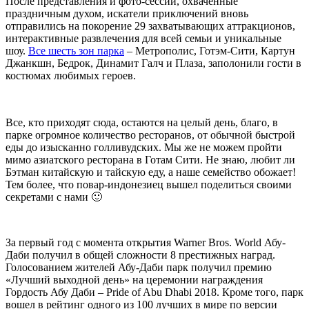
После представления и фото-сессий, охваченные
праздничным духом, искатели приключений вновь
отправились на покорение 29 захватывающих аттракционов,
интерактивные развлечения для всей семьи и уникальные
шоу.
Все шесть зон парка
– Метрополис, Готэм-Сити, Картун
Джанкшн, Бедрок, Динамит Галч и Плаза, заполонили гости в
костюмах любимых героев.
Все, кто приходят сюда, остаются на целый день, благо, в
парке огромное количество ресторанов, от обычной быстрой
еды до изысканно голливудских. Мы же не можем пройти
мимо азиатского ресторана в Готам Сити. Не знаю, любит ли
Бэтман китайскую и тайскую еду, а наше семейство обожает!
Тем более, что повар-индонезиец вышел поделиться cвоими
секретами с нами 🙂
За первый год с момента открытия Warner Bros. World Абу-
Даби получил в общей сложности 8 престижных наград.
Голосованием жителей Абу-Даби парк получил премию
«Лучший выходной день» на церемонии награждения
Гордость Абу Даби – Pride of Abu Dhabi 2018. Кроме того, парк
вошел в рейтинг одного из 100 лучших в мире по версии