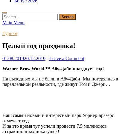
Бонус 2026
Search
for:
Main Menu
Туризм
Целый год праздника!
01.08.2019
20.12.2019
-
Leave a Comment
Warner Bros. World ™ Абу-Даби празднует год!
На выходных мы не были в Абу-Даби! Мы потерялись в
параллельной реальности, где живут Том и Джери…
Наш самый новый и интересный парк Уорнер Бразерс
отмечает год.
И за это время тут успели провести 7.5 миллионов
аттракционных покатушек!