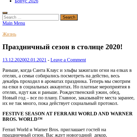
Бонус 2026
Search
for:
Main Menu
Жизнь
Праздничный сезон в столице 2020!
13.12.2020
02.01.2021
-
Leave a Comment
Раньше, когда Санта Клаус и эльфы зажигали огни на елках в
отелях, а семьи собирались посмотреть на действо, весь
декабрь проходил в ароматах праздника. Теперь мы смотрим
на елки в социальных аккаунтах. Но платные мероприятия в
отелях, идут как и раньше. Рождественский ужин, обед,
Новый год – все по плану. Главное, заказывайте места заранее,
их не так много, пока действует социальный протокол.
FESTIVE SEASON AT FERRARI WORLD AND WARNER
BROS. WORLD™
Ferrari World и Warner Bros. приглашает гостей на
праздничный сезон. Вас ждут новогодний декор,