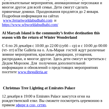
развлекательные мероприятия, анимационные персонажи и
многое другое для всей семьи. Дети смогут сделать
пряничные домики. Празднования продлятся до 2 января.
Подробная информация на сайтах
www.ferrariworldabudhabi.com
и
https://www.wbworldabudhabi.com/
Al Maryah Island is the community’s festive destination this
season with the return of Winter Wonderland
С 6 по 26 декабря с 10:00 до 22:00 (субб – ср) и с 10:00 до 00:00
(чт- пт) вThe Galleria на о. Аль-Марая гостей ждут различные
зимние мероприятия, красивые декорации, угощения,
распродажи, и многое другое. Здесь дети смогут встретиться с
Дедом Морозом. Для получения дополнительной
информации и обновлений о предстоящих мероприятиях
посетите
www.thegalleria.ae
Christmas Tree Lighting at Emirates Palace
12 декабря в 19:00 в Emirates Palace зажгутся огни на
рождественской елке. Вы сможете посмотреть церемонию в
прямом
эфире в соц. сетях
.