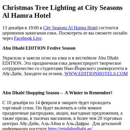
Christmas Tree Lighting at City Seasons
Al Hamra Hotel
13 декабря в 19:00 в
City Seasons Al Hamra Hotel
состоится
церемония зажигания елки. Посмотреть ее вы сможете онлайн
через
Facebook Live
.
Abu Dhabi EDITION Festive Season
Украсили и зажгли огни на елки и в вестибюле Abu Dhabi
EDITION. Эта праздничная елка демонстрирует творческое
сотрудничество со студентами Нью-Йоркского университета в
Абу-Даби. Заходите на огонек.
WWW.EDITIONHOTELS.COM
Abu Dhabi Shopping Season – A Winter to Remember!
С 10 декабря по 14 февраля в эмирате будет проходить
торговый сезон. Он будет включать в себя зимние
праздничные распродажи, акции, выгодные предложения, а
также призы, в тысячах магазинов, в более чем 20 торговых
центрах Абу-Даби, Аль-Айна и Аль-Дафры. Для детальной
информации посетите
https://retailabudhabi.ae/