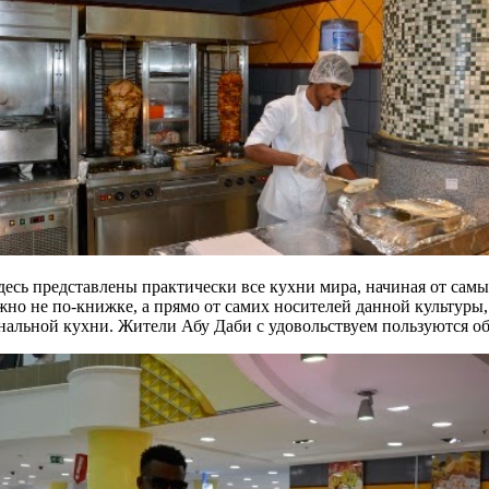
здесь представлены практически все кухни мира, начиная от са
 не по-книжке, а прямо от самих носителей данной культуры, т
ональной кухни. Жители Абу Даби с удовольствуем пользуются о