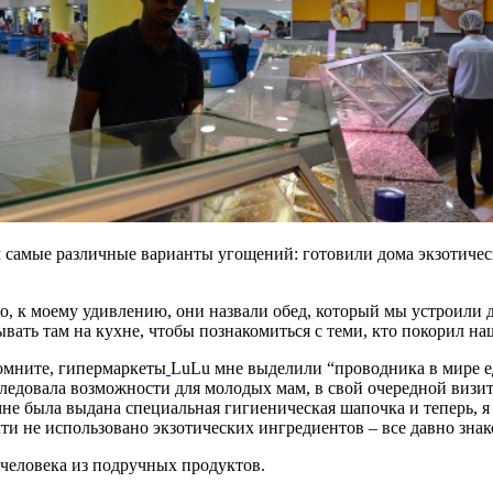
м самые различные варианты угощений: готовили дома экзотичес
о, к моему удивлению, они назвали обед, который мы устроили д
ывать там на кухне, чтобы познакомиться с теми, кто покорил на
помните, гипермаркеты
LuLu мне выделили “проводника в мире е
следовала возможности для молодых мам, в свой очередной визит,
 мне была выдана специальная гигиеническая шапочка и теперь, 
ти не использовано экзотических ингредиентов – все давно знак
 человека из подручных продуктов.