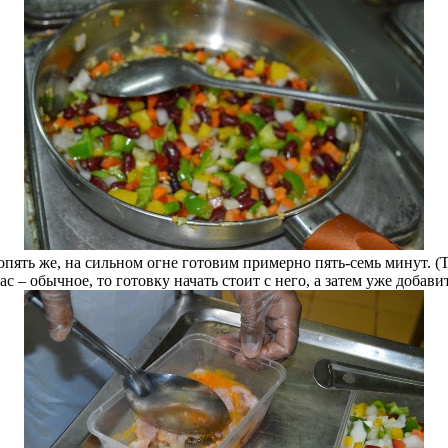
ять же, на сильном огне готовим примерно пять-семь минут. (То
вас – обычное, то готовку начать стоит с него, а затем уже добавит