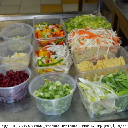
ру яиц, смесь мелко резаных цветных сладких перцев (3), лука (1