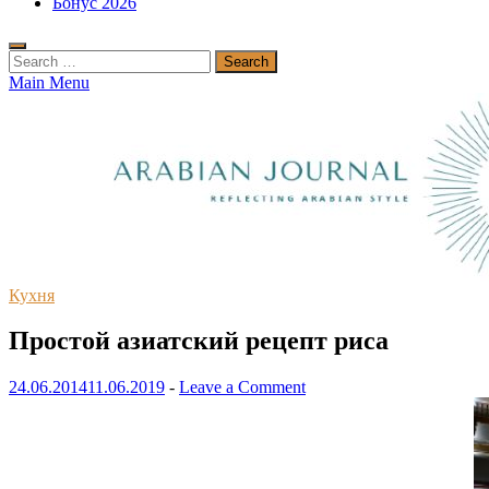
Бонус 2026
Search
for:
Main Menu
Кухня
Простой азиатский рецепт риса
24.06.2014
11.06.2019
-
Leave a Comment