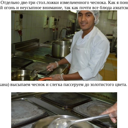
Отдельно две-три стол.ложки измельченного чеснока. Как я понял
ый огонь и неусыпное внимание, так как почти все блюда азиатс
кана) высыпаем чеснок и слегка пассеруем до золотистого цвета