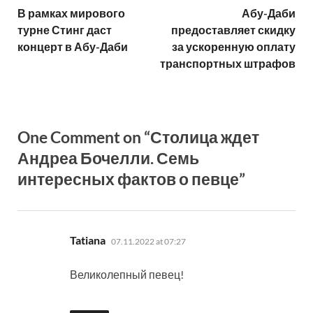
В рамках мирового
Абу-Даби
турне Стинг даст
предоставляет скидку
концерт в Абу-Даби
за ускоренную оплату
транспортных штрафов
One Comment on “Столица ждет
Андреа Бочелли. Семь
интересных фактов о певце”
says:
Tatiana
07.11.2022 at 07:27
Великолепный певец!