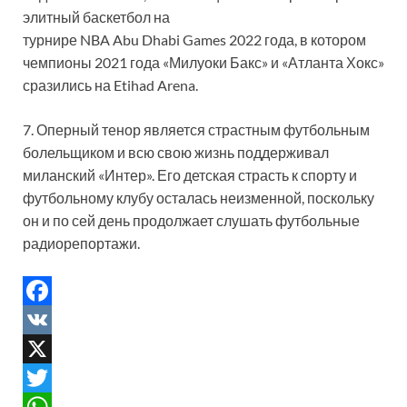
элитный баскетбол на
турнире NBA Abu Dhabi Games 2022 года, в котором
чемпионы 2021 года «Милуоки Бакс» и «Атланта Хокс»
сразились на Etihad Arena.
7. Оперный тенор является страстным футбольным
болельщиком и всю свою жизнь поддерживал
миланский «Интер». Его детская страсть к спорту и
футбольному клубу осталась неизменной, поскольку
он и по сей день продолжает слушать футбольные
радиорепортажи.
F
a
V
c
K
X
e
T