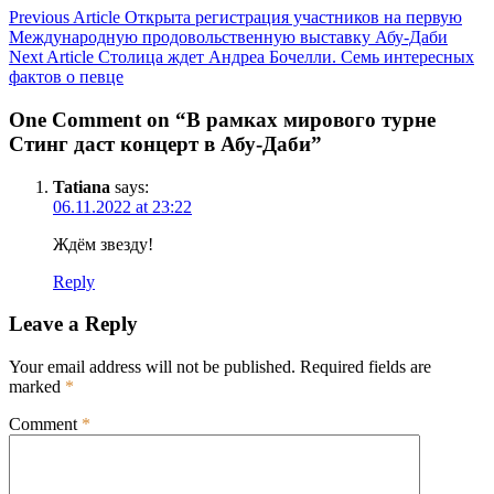
Post
Previous Article
Открыта регистрация участников на первую
Международную продовольственную выставку Абу-Даби
navigation
Next Article
Столица ждет Андреа Бочелли. Семь интересных
фактов о певце
One Comment on “В рамках мирового турне
Стинг даст концерт в Абу-Даби”
Tatiana
says:
06.11.2022 at 23:22
Ждём звезду!
Reply
Leave a Reply
Your email address will not be published.
Required fields are
marked
*
Comment
*