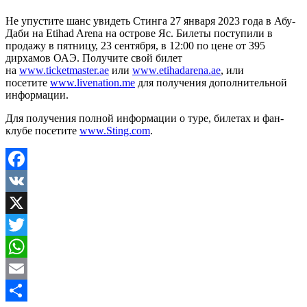
Не упустите шанс увидеть Стинга 27 января 2023 года в Абу-
Даби на Etihad Arena на острове Яс. Билеты поступили в
продажу в пятницу, 23 сентября, в 12:00 по цене от 395
дирхамов ОАЭ. Получите свой билет
на
www.ticketmaster.ae
или
www.etihadarena.ae
, или
посетите
www.livenation.me
для получения дополнительной
информации.
Для получения полной информации о туре, билетах и фан-
клубе посетите
www.Sting.com
.
Facebook
VK
X
Twitter
WhatsApp
Email