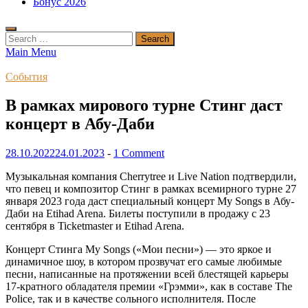
Бонус 2026
Search
for:
Main Menu
События
В рамках мирового турне Стинг даст
концерт в Абу-Даби
28.10.2022
24.01.2023
-
1 Comment
Музыкальная компания Cherrytree и Live Nation подтвердили,
что певец и композитор Стинг в рамках всемирного турне 27
января 2023 года даст специальный концерт My Songs в Абу-
Даби на Etihad Arena. Билеты поступили в продажу с 23
сентября в Ticketmaster и Etihad Arena.
Концерт Стинга My Songs («Мои песни») — это яркое и
динамичное шоу, в котором прозвучат его самые любимые
песни, написанные на протяжении всей блестящей карьеры
17-кратного обладателя премии «Грэмми», как в составе The
Police, так и в качестве сольного исполнителя. После