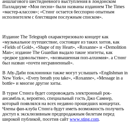
аншлагового шестидневного выступления в лондонском
Палладиуме «Мои песни» были названы изданием The Times
«мастер-классом»; «Стинг остается бесспорно опытным
исполнителем с блестящим послужным списком».
Издание The Telegraph охарактеризовало концерт как
«музыкальное путешествие, состоящее из таких хитов, как
«Fields of Gold», «Shape of my Heart», «Roxanne» и «Demolition
Man»; издание The Guardian выдало такие эпитеты, как
«редкое удовольствие», «возвышенная поп-алхимия». а Стинг
был назван «почти несравненный».
В Абу-Даби поклонники также могут услышать «Englishman in
New York», «Every breath you take», «Roxanne», «Message in a
bottle» и многие другие хиты.
В турне Стинга будет сопровождать электронный рок-
ансамбль и, вероятно, специальный гость Джо Самнер,
который появлялся на всех недавно прошедших концертах.
Члены фан-клуба Стинга будут иметь возможность получить
доступ к эксклюзивным предпродажным билетам перед
широкой публикой, посетив сайт
www.sting.com
.