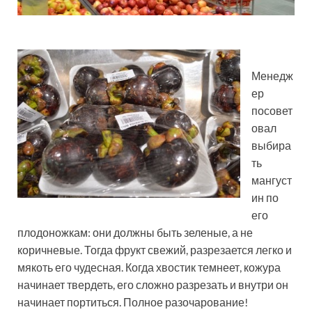
Менедж
ер
посовет
овал
выбира
ть
мангуст
ин по
его
плодоножкам: они должны быть зеленые, а не
коричневые. Тогда фрукт свежий, разрезается легко и
мякоть его чудесная. Когда хвостик темнеет, кожура
начинает твердеть, его сложно разрезать и внутри он
начинает портиться. Полное разочарование!