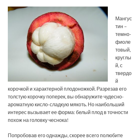
Мангус
тин –
темно-
фиоле
товый,
круглы
й, с
твердо
й
корочкой и характерной плодоножкой. Разрезав его
толстую корочку поперек, вы обнаружите чудесно-
ароматную кисло-сладкую мякоть. Но наибольший
интерес вызывает ее форма: белый плод в точности
похож на головку чеснока!
Попробовав его однажды, скорее всего полюбите