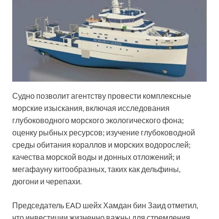
Судно позволит агентству провести комплексные
морские изыскания, включая исследования
глубоководного морского экологического фона;
оценку рыбных ресурсов; изучение глубоководной
среды обитания кораллов и морских водорослей;
качества морской воды и донных отложений; и
мегафауну китообразных, таких как дельфины,
дюгони и черепахи.
Председатель EAD шейх Хамдан бин Заид отметил,
что инвестиции жизненно важны для стремления