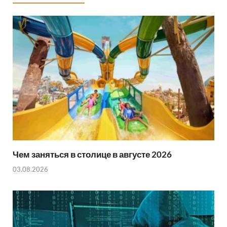
e
s
i
a
r
A
l
r
p
e
p
Чем заняться в столице в августе 2026
03.08.2026