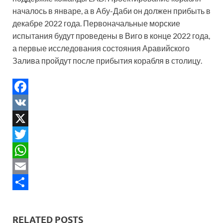
началось в январе, а в Абу-Даби он должен прибыть в
декабре 2022 года. Первоначальные морские
испытания будут проведены в Виго в конце 2022 года,
а первые исследования состояния Аравийского
Залива пройдут после прибытия корабля в столицу.
F
a
V
c
K
X
e
T
b
w
W
o
i
h
E
o
t
a
m
S
k
t
t
a
h
RELATED POSTS