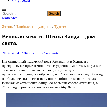
Бонус 2026
Search
for:
Main Menu
Жизнь
/
Наиболее популярное
/
Туризм
Великая мечеть Шейха Заида – дом
света.
28.07.2014
17.09.2023
-
3 Comments.
И в священный исламский пост Рамадан, и в будни, и в
праздники, которые начинаются с утренней молитвы, когда все
мечети города, на разные голоса, будят людей и
призывают верующих собраться, чтобы вознести хвалу Господу,
наибольшее количество верующих собирает в своих стенах
Великая мечеть шейха Заида, со времени своего открытия, в
2007 году, превратившаяся в символ Абу Даби.