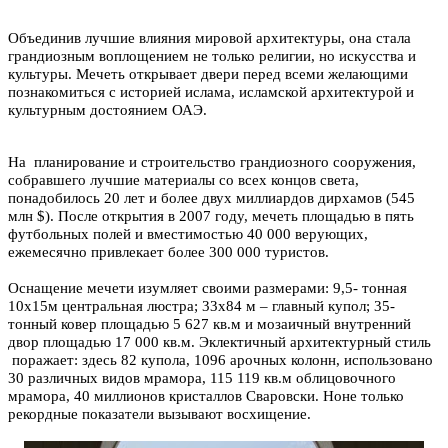
Объединив лучшие влияния мировой архитектуры, она стала
грандиозным воплощением не только религии, но искусства и
культуры. М
ечеть открывает двери перед всеми желающими
познакомиться с историей ислама, исламской архитектурой и
культурным достоянием ОАЭ.
На планирование и строительство грандиозного сооружения,
собравшего лучшие материалы со всех концов света,
понадобилось 20 лет и более двух миллиардов дирхамов (545
млн $). После открытия в 2007 году, мечеть площадью в пять
футбольных полей и вместимостью 40
000 верующих,
ежемесячно привлекает более 300
000 туристов.
Оснащение мечети изумляет своими размерами: 9,5- тонная
10
x
15м центральная люстра; 33
x
84 м – главный купол; 35-
тонный ковер площадью 5 627 кв.м и мозаичный внутренний
двор площадью 17 000 кв.м. Эклектичный архитектурный стиль
поражает: здесь 82 купола, 1096 арочных колонн, использовано
30 различных видов мрамора, 115 119 кв.м облицовочного
мрамора, 40 миллионов кристаллов Сваровски. Но
не
только
рекордные
показатели
вызывают
восхищение
.