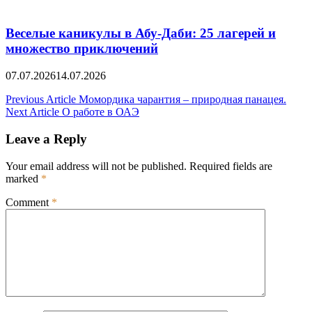
Веселые каникулы в Абу-Даби: 25 лагерей и
множество приключений
07.07.2026
14.07.2026
Post
Previous Article
Момордика чарантия – природная панацея.
Next Article
О работе в ОАЭ
navigation
Leave a Reply
Your email address will not be published.
Required fields are
marked
*
Comment
*