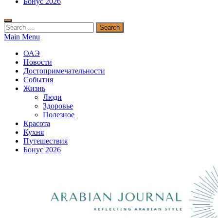
Бонус 2026
Search
for:
Main Menu
ОАЭ
Новости
Достопримечательности
События
Жизнь
Люди
Здоровье
Полезное
Красота
Кухня
Путешествия
Бонус 2026