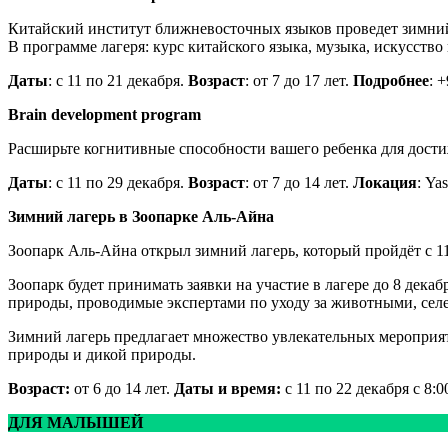
Китайский институт ближневосточных языков проведет зимний 
В программе лагеря: курс китайского языка, музыка, искусство 
Даты
: с 11 по 21 декабря.
Возраст
: от 7 до 17 лет.
Подробнее
: 
Brain development program
Расширьте когнитивные способности вашего ребенка для дост
Даты
: с 11 по 29 декабря.
Возраст
: от 7 до 14 лет.
Локация
: Ya
Зимний лагерь в Зоопарке Аль-Айна
Зоопарк Аль-Айна открыл зимний лагерь, который пройдёт с 11
Зоопарк будет принимать заявки на участие в лагере до 8 дек
природы, проводимые экспертами по уходу за животными, сел
Зимний лагерь предлагает множество увлекательных мероприят
природы и дикой природы.
Возраст:
от 6 до 14 лет.
Даты и время:
с 11 по 22 декабря с 8:0
ДЛЯ МАЛЫШЕЙ