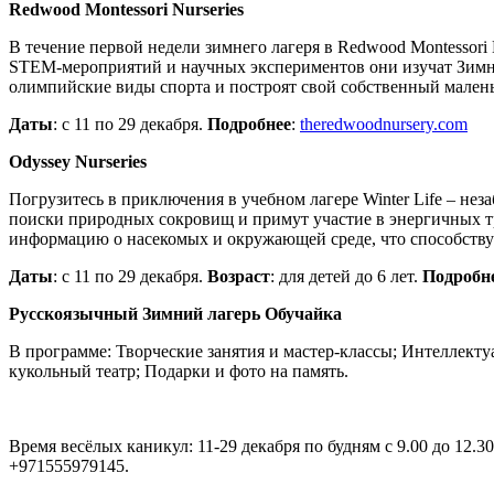
Redwood Montessori Nurseries
В течение первой недели зимнего лагеря в Redwood Montessori 
STEM-мероприятий и научных экспериментов они изучат Зимние
олимпийские виды спорта и построят свой собственный мале
Даты
: с 11 по 29 декабря.
Подробнее
:
theredwoodnursery.com
Odyssey Nurseries
Погрузитесь в приключения в учебном лагере Winter Life – нез
поиски природных сокровищ и примут участие в энергичных т
информацию о насекомых и окружающей среде, что способству
Даты
: с 11 по 29 декабря.
Возраст
: для детей до 6 лет.
Подробн
Русскоязычный Зимний лагерь Обучайка
В программе: Творческие занятия и мастер-классы; Интеллекту
кукольный театр; Подарки и фото на память.
Время весёлых каникул: 11-29 декабря по будням с 9.00 до 12.3
+971555979145.