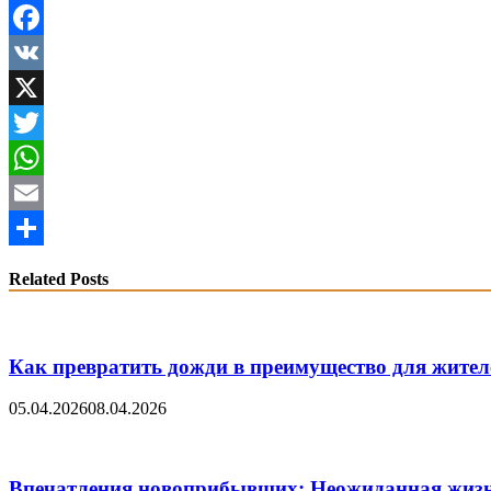
Facebook
VK
X
Twitter
WhatsApp
Email
Share
Related Posts
Как превратить дожди в преимущество для жител
05.04.2026
08.04.2026
Впечатления новоприбывших: Неожиданная жиз