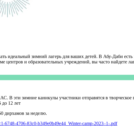
кать идеальный зимний лагерь для ваших детей. В Абу-Даби ест
ме центров и образовательных учреждений, вы часто найдете ла
АС. В эти зимние каникулы участники отправятся в творческое
 до 12 лет
850 дирхамов за неделю.
8a9cc1-6748-4706-83c0-b349e0b49e44_Winter-camp-2023–1-.pdf