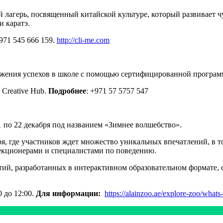
лагерь, посвященный китайской культуре, который развивает чу
и каратэ.
+971 545 666 159.
http://cli-me.com
ижения успехов в школе с помощью сертифицированной программ
s Creative Hub.
Подробнее
: +971 57 5757 547
 по 22 декабря под названием «Зимнее волшебство».
абря, где участников ждет множество уникальных впечатлений, 
екционерами и специалистами по поведению.
ий, разработанных в интерактивном образовательном формате, с
0 до 12:00.
Для информации:
https://alainzoo.ae/explore-zoo/wha