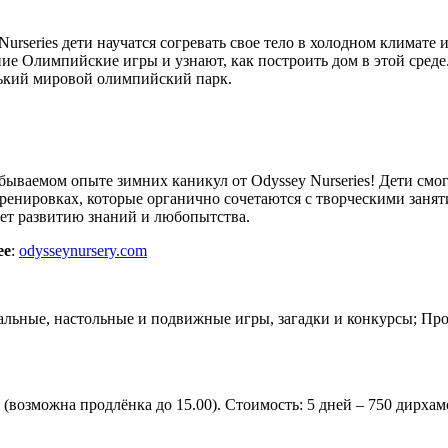
Nurseries дети научатся согревать свое тело в холодном климат
 Олимпийские игры и узнают, как построить дом в этой среде. 
нький мировой олимпийский парк.
абываемом опыте зимних каникул от Odyssey Nurseries! Дети смо
ренировках, которые органично сочетаются с творческими заня
ет развитию знаний и любопытства.
ее
:
odysseynursery.com
альные, настольные и подвижные игры, загадки и конкурсы; Про
0 (возможна продлёнка до 15.00). Стоимость: 5 дней – 750 дирха