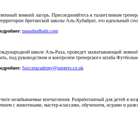
твенный зимний лагерь. Присоединяйтесь к талантливым тренер
 территории британской школы Аль-Хубайрат, это идеальный спо
одробнее
:
passabudhabi.com
еждународной школе Аль-Раха, проведет захватывающий зимний 
рать, под руководством и контролем тренерского штаба Футболь
одробнее
:
Socceracademy@rangers.co.uk
лучите незабываемые впечатления. Разработанный для детей в воз
вием с животными, мастер-классами, обучением, играми и разв