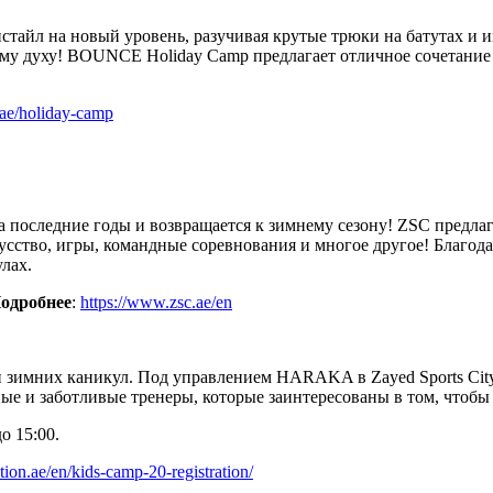
айл на новый уровень, разучивая крутые трюки на батутах и ​​и
му духу! BOUNCE Holiday Camp предлагает отличное сочетание 
.ae/holiday-camp
 последние годы и возвращается к зимнему сезону! ZSC предлаг
кусство, игры, командные соревнования и многое другое! Благод
лах.
одробнее
:
https://www.zsc.ae/en
 зимних каникул. Под управлением HARAKA в Zayed Sports Cit
е и заботливые тренеры, которые заинтересованы в том, чтобы 
до 15:00.
ration.ae/en/kids-camp-20-registration/