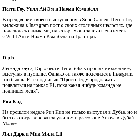
Пегги Гоу, Уилл Ай Эм и Наоми Кэмпбелл
В преддверии своего выступления в Soho Garden, Пегги Гоу
выложила в Instagram пост о своих столичных шалостях, где
поделилась снимками, на которых она запечатлена вместе
с Will I Am и Наоми Кэмпбелл на Гран-при.
Diplo
Легенда хауса, Diplo был в Terra Solis в прошлые выходные,
выступая в пустыне. Однако он также поделился в Instagram,
что был на F1 с подписью “Просто буду продолжать
появляться на гонках F1, пока какая-нибудь команда не
подпишет меня”.
Рич Кид
На прошлой неделе Рич Кид не только выступал в Дубае, но и
был сфотографирован за ужином в ресторане Amaya в Дубай
Молле.
Лил Дарк и Мик Милл
Lil