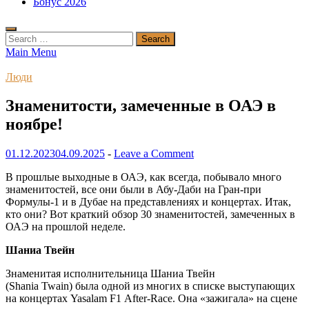
Бонус 2026
Search
for:
Main Menu
Люди
Знаменитости, замеченные в ОАЭ в
ноябре!
01.12.2023
04.09.2025
-
Leave a Comment
В прошлые выходные в ОАЭ, как всегда, побывало много
знаменитостей, все они были в Абу-Даби на Гран-при
Формулы-1 и в Дубае на представлениях и концертах. Итак,
кто они? Вот краткий обзор 30 знаменитостей, замеченных в
ОАЭ на прошлой неделе.
Шаниа Твейн
Знаменитая исполнительница Шаниа Твейн
(Shania Twain) была одной из многих в списке выступающих
на концертах Yasalam F1 After-Race. Она «зажигала» на сцене