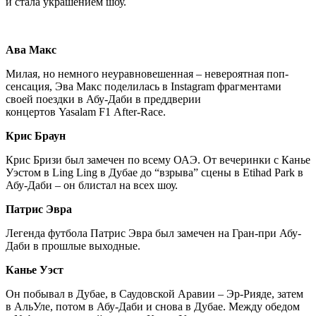
и стала украшением шоу.
Ава Макс
Милая, но немного неуравновешенная – невероятная поп-
сенсация, Эва Макс поделилась в Instagram фрагментами
своей поездки в Абу-Даби в преддверии
концертов Yasalam F1 After-Race.
Крис Браун
Крис Бризи был замечен по всему ОАЭ. От вечеринки с Канье
Уэстом в Ling Ling в Дубае до “взрыва” сцены в Etihad Park в
Абу-Даби – он блистал на всех шоу.
Патрис Эвра
Легенда футбола Патрис Эвра был замечен на Гран-при Абу-
Даби в прошлые выходные.
Канье Уэст
Он побывал в Дубае, в Саудовской Аравии – Эр-Рияде, затем
в АльУле, потом в Абу-Даби и снова в Дубае. Между обедом