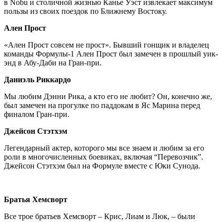
в Nobu и столичной жизнью Канье Уэст извлекает максимум
пользы из своих поездок по Ближнему Востоку.
Ален Прост
«Ален Прост совсем не прост». Бывший гонщик и владелец
команды Формулы-1 Ален Прост был замечен в прошлый уик-
энд в Абу-Даби на Гран-при.
Даниэль Риккардо
Мы любим Дэнни Рика, а кто его не любит? Он, конечно же,
был замечен на прогулке по паддокам в Яс Марина перед
финалом Гран-при.
Джейсон Стэтхэм
Легендарный актер, которого мы все знаем и любим за его
роли в многочисленных боевиках, включая “Перевозчик”.
Джейсон Стэтхэм был на Формуле вместе с Юки Сунода.
Братья Хемсворт
Все трое братьев Хемсворт – Крис, Лиам и Люк, – были