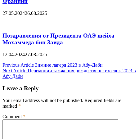
Франции
27.05.2024
26.08.2025
Поздравления от Президента ОАЭ шейха
Мохаммеда бин Заида
12.04.2024
27.08.2025
Post
Previous Article
Зимние лагеря 2023 в Абу-Даби
Next Article
Церемонии зажжения рождественских елок 2023 в
navigation
Абу-Даби
Leave a Reply
Your email address will not be published.
Required fields are
marked
*
Comment
*