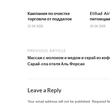
b
A
o
p
Кампания по очистке
Etihad Ai
o
p
торговли от подделок
питомцам
k
22.04.2026
20.04.2026
PREVIOUS ARTICLE
Массаж с молоком и медом и скраб из коф
Сарай-спа отеля Аль Форсан
Leave a Reply
Your email address will not be published.
Required f