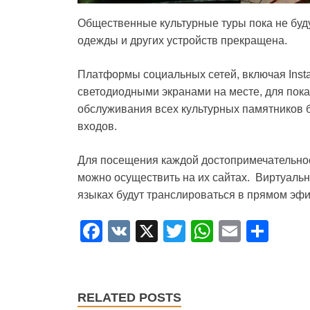
Общественные культурные туры пока не буду
одежды и других устройств прекращена.
Платформы социальных сетей, включая Insta
светодиодными экранами на месте, для пок
обслуживания всех культурных памятников 
входов.
Для посещения каждой достопримечательно
можно осуществить на их сайтах. Виртуальн
языках будут транслироваться в прямом эфир
F
V
X
T
W
E
S
a
K
wi
h
m
h
c
tt
at
ail
ar
e
er
s
e
RELATED POSTS