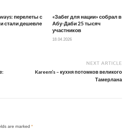
rways: перелеты с
«Забег для нации» собрал в
и стали дешевле
Абу-Даби 25 тысяч
участников
18.04.2026
NEXT ARTICLE
е:
Kareem’s – кухня потомков великого
Тамерлана
ields are marked
*