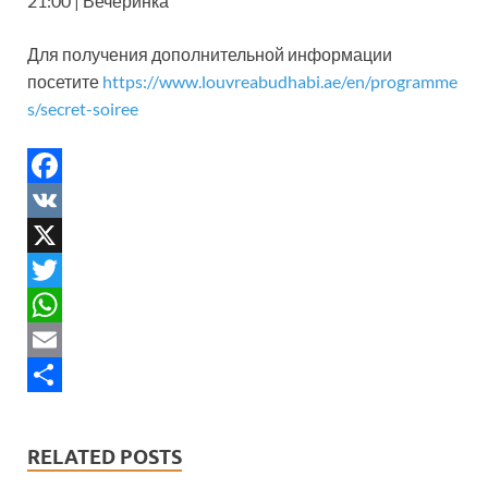
21:00 | Вечеринка
Для получения дополнительной информации
посетите
https://www.louvreabudhabi.ae/en/programme
s/secret-soiree
F
a
V
c
K
X
e
T
b
w
W
o
i
h
E
o
t
a
m
S
k
t
t
a
h
RELATED POSTS
e
s
i
a