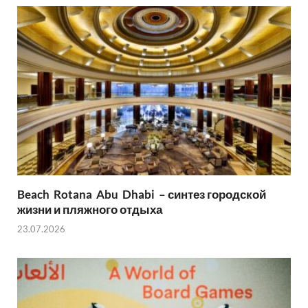
r
A
l
r
p
e
p
Beach Rotana Abu Dhabi – синтез городской
жизни и пляжного отдыха
23.07.2026