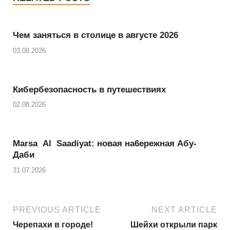
e
s
i
a
r
A
l
r
Чем заняться в столице в августе 2026
p
e
03.08.2026
p
Кибербезопасность в путешествиях
02.08.2026
Marsa Al Saadiyat: новая на6ережная Абу-
Даби
31.07.2026
PREVIOUS ARTICLE
NEXT ARTICLE
Черепахи в городе!
Шейхи открыли парк