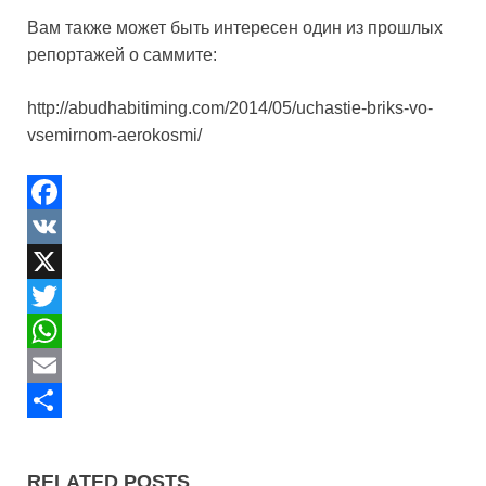
Вам также может быть интересен один из прошлых
репортажей о саммите:
http://abudhabitiming.com/2014/05/uchastie-briks-vo-
vsemirnom-aerokosmi/
F
a
V
c
K
X
e
T
b
w
W
o
i
h
E
o
t
a
m
S
k
t
t
a
h
RELATED POSTS