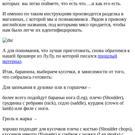
которых вы легко поймете, что есть что….и как его есть.
И именно по таким инструкциям производится разделка в
магазинах, с которой мы и познакомимся . Рядом я привожу
английские названия, под которыми мясо продается, чтобы
нам было легче их идентифицировать.
А для понимания, что лучше приготовить, снова обратимся к
нашей брошюре из ЛуЛу, по которой писался
прошлый
материал
.
Итак, баранина, выбираем кусочки, в зависимости от того,
что собрались готовить:
Для запекания в духовке или в горшочке –
более всего подойдут бараньи нога (Leg), плечо (Shoulder),
грудинка с ребрами (rack), седло (saddle), курдюк (crown of
lamb) или филе с ноги.
Гриль и жарка –
хорошо подходят для кусочков плеча с костью (Shoulder chops),
кусочков мякоти (Noisette) и стейков с ножки (Leg steaks) с