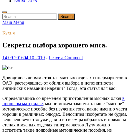
Бонус 2026
Search
for:
Main Menu
Кухня
Секреты выбора хорошего мяса.
14.09.2016
04.10.2019
-
Leave a Comment
Доводилось ли вам стоять в мясных отделах гипермаркетов в
ОАЭ, растерявшись от обилия выбора и непонятности
английских названий нарезки? Тогда, эта статья для вас!
Определившись со временем приготовления мясных блюд
в
прошлом материале
, мы не можем закончить наше “мясное”
методическое пособие без изучения того, какие именно части
хороши в различных блюдах. Велосипед изобретать не будем,
ведь человечество уже давно во всем разобралось и прямо на
стенах в мясных отделах гипермаркетов Лулу можно
встретить такие подробные методические пособия, из