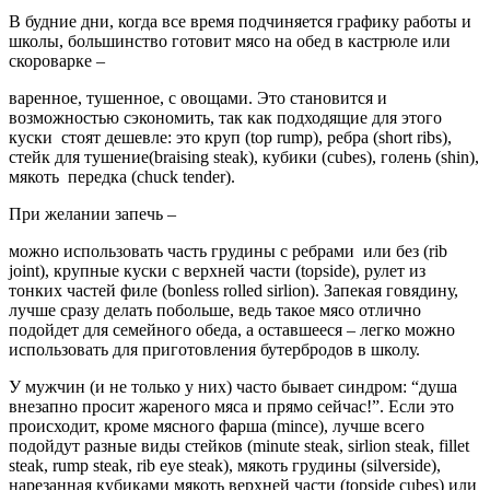
В будние дни, когда все время подчиняется графику работы и
школы, большинство готовит мясо на обед в кастрюле или
скороварке –
варенное, тушенное, с овощами. Это становится и
возможностью сэкономить, так как подходящие для этого
куски стоят дешевле:
это круп (
top rump)
, ребра (
short ribs)
,
стейк для
тушение
(
braising steak)
, кубики (
cubes)
,
голень (
shin)
,
мякоть
передка
(
chuck tender).
При желании запечь –
можно использовать часть грудины с ребрами или без (rib
joint), крупные куски с верхней части (topside), рулет из
тонких частей филе (bonless rolled sirlion). Запекая говядину,
лучше сразу делать побольше, ведь такое мясо отлично
подойдет для семейного обеда, а оставшееся – легко можно
использовать для приготовления бутербродов в школу.
У мужчин (и не только у них) часто бывает синдром: “душа
внезапно просит жареного мяса и прямо сейчас!”. Если это
происходит, кроме мясного фарша (mince), лучше всего
подойдут разные виды стейков (minute steak, sirlion steak, fillet
steak, rump steak, rib eye steak), мякоть грудины (silverside),
нарезанная кубиками мякоть верхней части (topside cubes) или