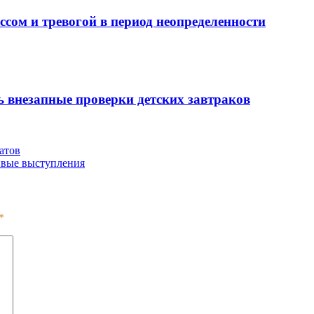
ссом и тревогой в период неопределенности
сь внезапные проверки детских завтраков
атов
ивые выступления
*