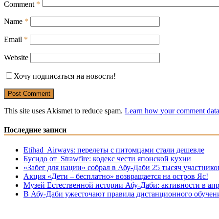
Comment
*
Name
*
Email
*
Website
Хочу подписаться на новости!
This site uses Akismet to reduce spam.
Learn how your comment data 
Последние записи
Etihad Airways: перелеты с питомцами стали дешевле
Бусидо от Strawfire: кодекс чести японской кухни
«Забег для нации» собрал в Абу-Даби 25 тысяч участнико
Акция «Дети – бесплатно» возвращается на остров Яс!
Музей Eстественной истории Абу-Даби: активности в апр
В Абу-Даби ужесточают правила дистанционного обучен