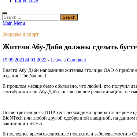
Бонус 2026
Search
for:
Main Menu
Здоровье и спорт
Жители Абу-Даби должны сделать бусте
19.09.2021
24.01.2022
-
Leave a Comment
Власти Абу-Даби напомнили жителям столицы ОАЭ о приближе
издание The National .
В прошлом месяце было объявлено, что любой, кто получил дв
сентября жители Абу-Даби, не сделавшие ревакцинацию, не см
После третьей дозы ПЦР-тест необходимо проводить не реже од
BioNTech или любой другой одобренной вакциной, на данном эт
вакцинации SEHA.
В последнее время ежедневные показатели заболеваемости в 