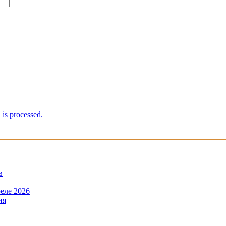
is processed.
в
еле 2026
ия